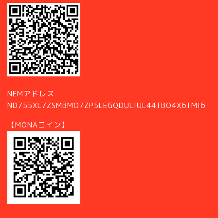
NEMアドレス
ND755XL7ZSMBMO7ZP5LEGQDULIUL44TBO4X6TMI6
【MONAコイン】