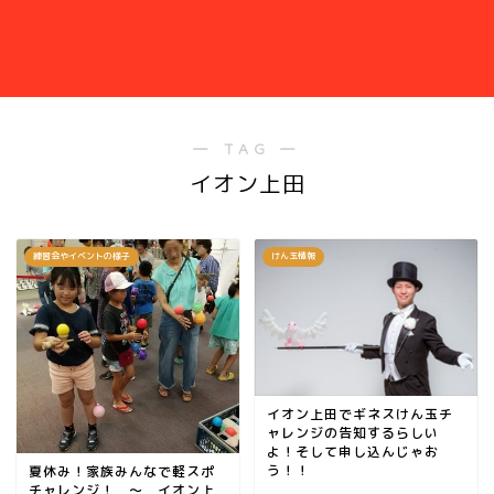
― TAG ―
イオン上田
練習会やイベントの様子
けん玉情報
イオン上田でギネスけん玉チ
ャレンジの告知するらしい
よ！そして申し込んじゃお
う！！
夏休み！家族みんなで軽スポ
チャレンジ！ ～ イオン上