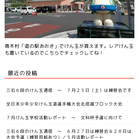
青木村「道の駅あおき」でけん玉が買えます。レアけん玉
も置いているので
こちらでチェック
してね！
最近の投稿
三石６段のけん玉通信 ～ ７月２５日（土）は練習会です
全日本少年少女けん玉道選手権大会北信越ブロック大会
７月けん玉学校活動レポート ～ 文科杯予選に向けて
三石６段のけん玉通信 ～ ６月２７日は練習会＆２８日は
大会予選（練習用紙あり）／５月活動レポート