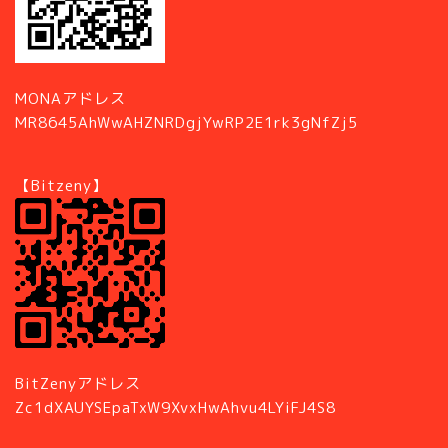
MONAアドレス
MR8645AhWwAHZNRDgjYwRP2E1rk3gNfZj5
【Bitzeny】
BitZenyアドレス
Zc1dXAUYSEpaTxW9XvxHwAhvu4LYiFJ4S8