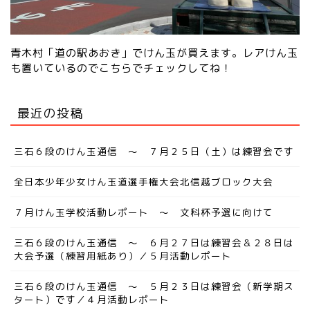
青木村「道の駅あおき」でけん玉が買えます。レアけん玉
も置いているので
こちらでチェック
してね！
最近の投稿
三石６段のけん玉通信 ～ ７月２５日（土）は練習会です
全日本少年少女けん玉道選手権大会北信越ブロック大会
７月けん玉学校活動レポート ～ 文科杯予選に向けて
三石６段のけん玉通信 ～ ６月２７日は練習会＆２８日は
大会予選（練習用紙あり）／５月活動レポート
三石６段のけん玉通信 ～ ５月２３日は練習会（新学期ス
タート）です／４月活動レポート