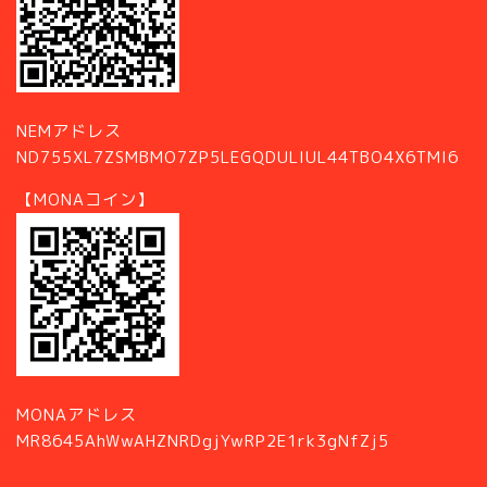
NEMアドレス
ND755XL7ZSMBMO7ZP5LEGQDULIUL44TBO4X6TMI6
【MONAコイン】
MONAアドレス
MR8645AhWwAHZNRDgjYwRP2E1rk3gNfZj5