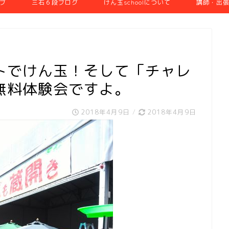
ブ
三石６段ブログ
けん玉schoolについて
講師・出
トでけん玉！そして「チャレ
無料体験会ですよ。
2018年4月9日
/
2018年4月9日