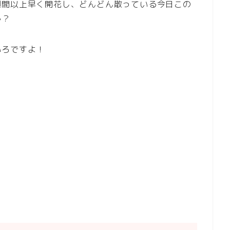
週間以上早く開花し、どんどん散っている今日この
か？
いろですよ！