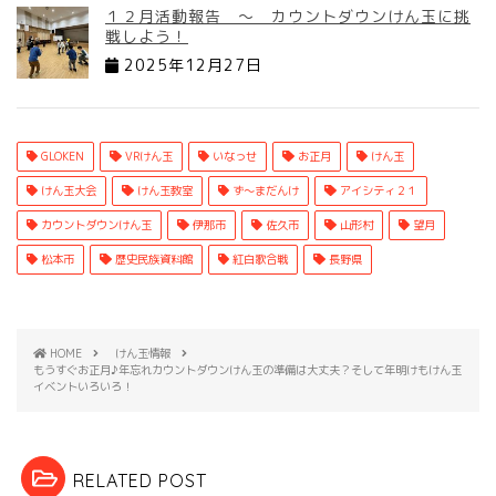
１２月活動報告 ～ カウントダウンけん玉に挑
戦しよう！
2025年12月27日
GLOKEN
VRけん玉
いなっせ
お正月
けん玉
けん玉大会
けん玉教室
ず～まだんけ
アイシティ２１
カウントダウンけん玉
伊那市
佐久市
山形村
望月
松本市
歴史民族資料館
紅白歌合戦
長野県
HOME
けん玉情報
もうすぐお正月♪年忘れカウントダウンけん玉の準備は大丈夫？そして年明けもけん玉
イベントいろいろ！
RELATED POST