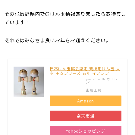
その他長野県内でのけん玉情報ありましたらお待ちし
ています！
それではみなさま良いお年をお迎えください。
日本けん玉協会認定 競技用けん玉 大
空 干支シリーズ 亥年 イノシシ
カエレ
posted with
バ
山形工房
Amazon
楽天市場
Yahooショッピング