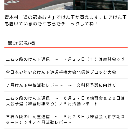
青木村「道の駅あおき」でけん玉が買えます。レアけん玉
も置いているので
こちらでチェック
してね！
最近の投稿
三石６段のけん玉通信 ～ ７月２５日（土）は練習会です
全日本少年少女けん玉道選手権大会北信越ブロック大会
７月けん玉学校活動レポート ～ 文科杯予選に向けて
三石６段のけん玉通信 ～ ６月２７日は練習会＆２８日は
大会予選（練習用紙あり）／５月活動レポート
三石６段のけん玉通信 ～ ５月２３日は練習会（新学期ス
タート）です／４月活動レポート