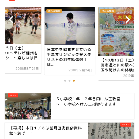
玉情報
けん玉情報
けん玉情報
月２５日（土）
日本中を歓喜させている
M9:30～テレビ信州を
平昌オリンピック金メダ
ェック ～楽しいは世
リストの羽生結弦選手
【10月12日（土）
.
は...
田市道と川の駅へ】
2018年8月21日
玉や筒けんの体験がで.
2018年2月24日
2019年1
Ｓ小学校１年・２年合同けん玉教室
～ 小学校へけん玉指導行きます！
【再掲】本日１／６は望月歴史民俗資料
館へ急げ！！