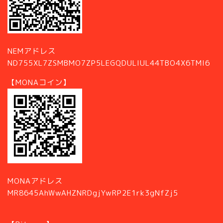
NEMアドレス
ND755XL7ZSMBMO7ZP5LEGQDULIUL44TBO4X6TMI6
【MONAコイン】
MONAアドレス
MR8645AhWwAHZNRDgjYwRP2E1rk3gNfZj5