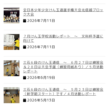
全日本少年少女けん玉道選手権大会北信越ブロッ
ク大会
2026年7月11日
７月けん玉学校活動レポート ～ 文科杯予選に
向けて
2026年7月11日
三石６段のけん玉通信 ～ ６月２７日は練習会
＆２８日は大会予選（練習用紙あり）／５月活動
レポート
2026年6月19日
三石６段のけん玉通信 ～ ５月２３日は練習会
（新学期スタート）です／４月活動レポート
2026年5月13日