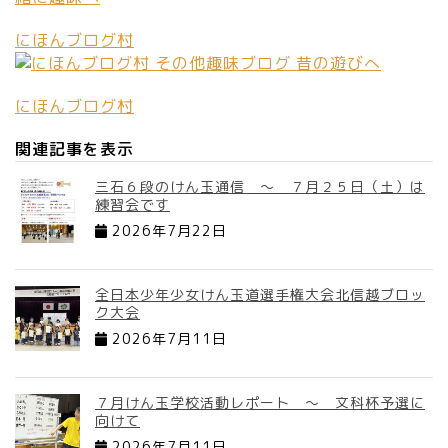
にほんブログ村
にほんブログ村
関連記事を表示
三石６段のけん玉通信 ～ ７月２５日（土）は
練習会です
2026年7月22日
全日本少年少女けん玉道選手権大会北信越ブロッ
ク大会
2026年7月11日
７月けん玉学校活動レポート ～ 文科杯予選に
向けて
2026年7月11日