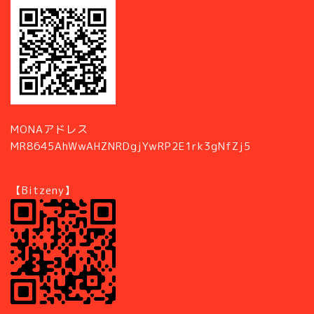
MONAアドレス
MR8645AhWwAHZNRDgjYwRP2E1rk3gNfZj5
【Bitzeny】