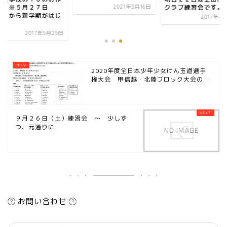
。 ※５月２７日
クラブ練習会です。
2021年5月16日
土）から新学期がはじ
2017年4
...
2017年5月25日
2020年度全日本少年少女けん玉道選手
権大会 甲信越・北陸ブロック大会の...
９月２６日（土）練習会 ～ 少しず
つ、元通りに
お問い合わせ