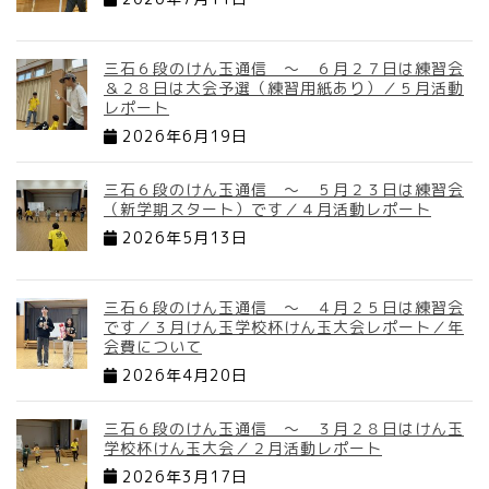
三石６段のけん玉通信 ～ ６月２７日は練習会
＆２８日は大会予選（練習用紙あり）／５月活動
レポート
2026年6月19日
三石６段のけん玉通信 ～ ５月２３日は練習会
（新学期スタート）です／４月活動レポート
2026年5月13日
三石６段のけん玉通信 ～ ４月２５日は練習会
です／３月けん玉学校杯けん玉大会レポート／年
会費について
2026年4月20日
三石６段のけん玉通信 ～ ３月２８日はけん玉
学校杯けん玉大会／２月活動レポート
2026年3月17日