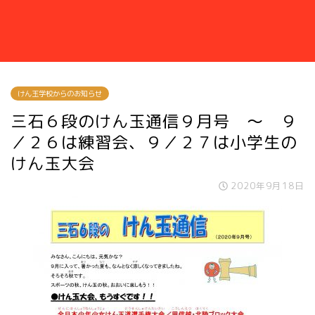
けん玉学校からのお知らせ
三石６段のけん玉通信９月号 ～ ９
／２６は練習会、９／２７は小学生の
けん玉大会
2020年9月18日