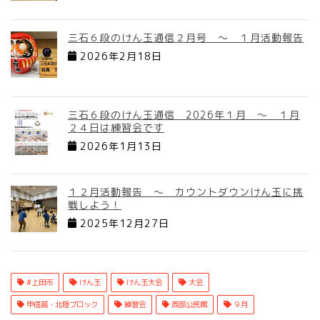
三石６段のけん玉通信２月号 ～ １月活動報告
2026年2月18日
三石６段のけん玉通信 2026年１月 ～ １月
２４日は練習会です
2026年1月13日
１２月活動報告 ～ カウントダウンけん玉に挑
戦しよう！
2025年12月27日
#上田市
けん玉
けん玉大会
大会
甲信越・北陸ブロック
練習会
西部公民館
９月