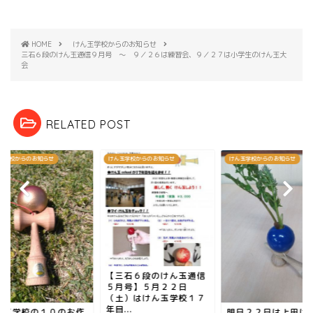
HOME
けん玉学校からのお知らせ
三石６段のけん玉通信９月号 ～ ９／２６は練習会、９／２７は小学生のけん玉大
会
RELATED POST
玉学校からのお知らせ
けん玉学校からのお知らせ
けん玉学校からのお知らせ
【三石６段のけん玉通信
５月号】５月２２日
（土）はけん玉学校１７
年目...
ん玉学校の１０のお作
明日２２日は上田け