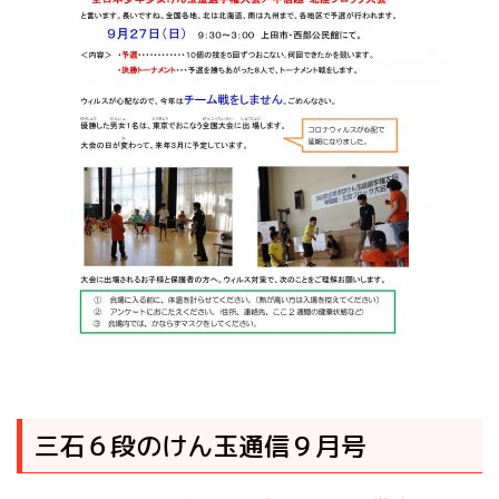
三石６段のけん玉通信９月号