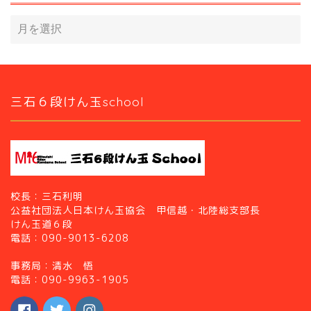
三石６段けん玉school
校長：三石利明
公益社団法人日本けん玉協会 甲信越・北陸総支部長
けん玉道６段
電話：090-9013-6208
事務局：清水 悟
電話：090-9963-1905