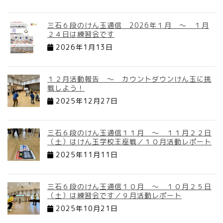
三石６段のけん玉通信 2026年１月 ～ １月
２４日は練習会です
2026年1月13日
１２月活動報告 ～ カウントダウンけん玉に挑
戦しよう！
2025年12月27日
三石６段のけん玉通信１１月 ～ １１月２２日
（土）はけん玉学校王座戦／１０月活動レポート
2025年11月11日
三石６段のけん玉通信１０月 ～ １０月２５日
（土）は練習会です／９月活動レポート
2025年10月21日