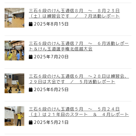
三石６段のけん玉通信８月 ～ ８月２３日
（土）は練習会です ／ ７月活動レポート
2025年8月15日
三石６段のけん玉通信７月 ～ ６月活動レポー
ト＆けん玉道選手権北信越大会
2025年7月20日
三石６段のけん玉通信６月 ～２８日は練習会、
２９日は大会です ／ ５月活動レポート
2025年6月25日
三石６段のけん玉通信５月 ～ ５月２４日
（土）は２１年目のスタート ＆ ４月レポート
2025年5月21日