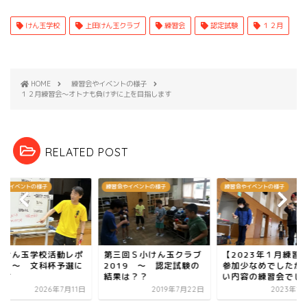
けん玉学校
上田けん玉クラブ
練習会
認定試験
１２月
HOME
練習会やイベントの様子
１２月練習会～オトナも負けずに上を目指します
RELATED POST
会やイベントの様子
練習会やイベントの様子
練習会やイベントの様子
月けん玉学校活動レポ
第三回Ｓ小けん玉クラブ
【2023年１月練習
ト ～ 文科杯予選に
2019 ～ 認定試験の
参加少なめでしたが
けて
結果は？？
い内容の練習会でし
2026年7月11日
2019年7月22日
2023年1