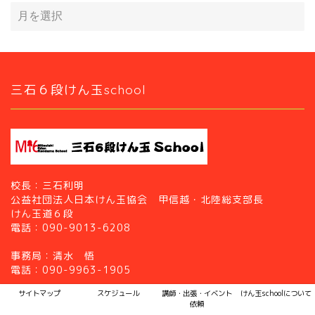
三石６段けん玉school
校長：三石利明
公益社団法人日本けん玉協会 甲信越・北陸総支部長
けん玉道６段
電話：090-9013-6208
事務局：清水 悟
電話：090-9963-1905
サイトマップ
スケジュール
講師・出張・イベント
けん玉schoolについて
依頼