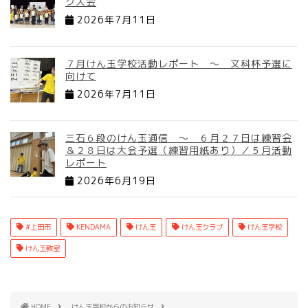
ク大会
2026年7月11日
７月けん玉学校活動レポート ～ 文科杯予選に
向けて
2026年7月11日
三石６段のけん玉通信 ～ ６月２７日は練習会
＆２８日は大会予選（練習用紙あり）／５月活動
レポート
2026年6月19日
#上田市
KENDAMA
けん玉
けん玉クラブ
けん玉学校
けん玉教室
HOME
けん玉学校からのお知らせ