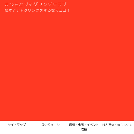
まつもとジャグリングクラブ
松本でジャグリングをするならココ！
サイトマップ
スケジュール
講師・出張・イベント
けん玉schoolについて
依頼