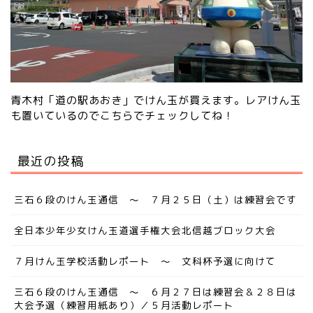
青木村「道の駅あおき」でけん玉が買えます。レアけん玉
も置いているので
こちらでチェック
してね！
最近の投稿
三石６段のけん玉通信 ～ ７月２５日（土）は練習会です
全日本少年少女けん玉道選手権大会北信越ブロック大会
７月けん玉学校活動レポート ～ 文科杯予選に向けて
三石６段のけん玉通信 ～ ６月２７日は練習会＆２８日は
大会予選（練習用紙あり）／５月活動レポート