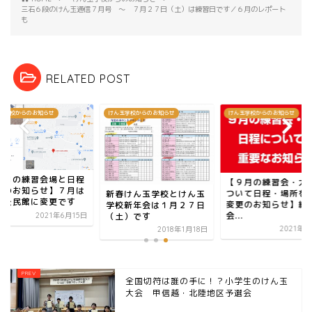
三石６段のけん玉通信７月号 ～ ７月２７日（土）は練習日です／６月のレポート
も
RELATED POST
玉学校からのお知らせ
けん玉学校からのお知らせ
けん玉学校からのお知らせ
７月の練習会場と日程
【９月の練習会・大
更のお知らせ】７月は
ついて日程・場所を
新春けん玉学校とけん玉
南公民館に変更です
変更のお知らせ】練
学校新年会は１月２７日
会...
（土）です
2021年6月15日
2021年9
2018年1月18日
全国切符は誰の手に！？小学生のけん玉
大会 甲信越・北陸地区予選会