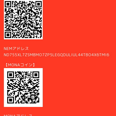
NEMアドレス
ND755XL7ZSMBMO7ZP5LEGQDULIUL44TBO4X6TMI6
【MONAコイン】