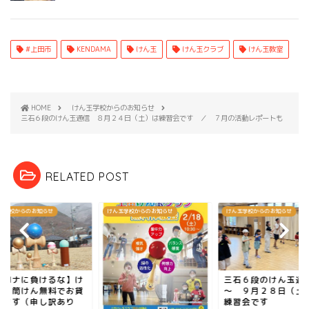
#上田市
KENDAMA
けん玉
けん玉クラブ
けん玉教室
HOME
けん玉学校からのお知らせ
三石６段のけん玉通信 ８月２４日（土）は練習会です ／ ７月の活動レポートも
RELATED POST
玉学校からのお知らせ
けん玉学校からのお知らせ
けん玉学校からのお知らせ
コロナに負けるな】け
三石６段のけん玉
玉・筒けん無料でお貸
～ ９月２８日（土
します（申し訳あり
練習会です