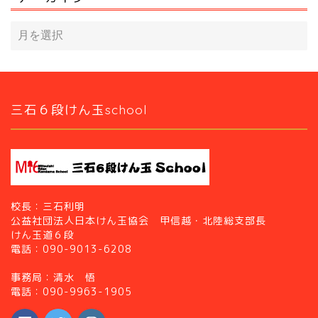
三石６段けん玉school
校長：三石利明
公益社団法人日本けん玉協会 甲信越・北陸総支部長
けん玉道６段
電話：090-9013-6208
事務局：清水 悟
電話：090-9963-1905