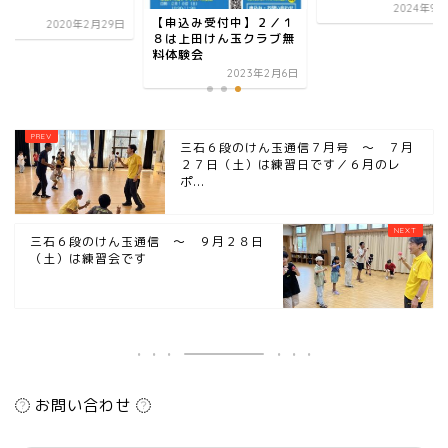
.
2024年9月
【申込み受付中】２／１
2020年2月29日
８は上田けん玉クラブ無
料体験会
2023年2月6日
三石６段のけん玉通信７月号 ～ ７月
２７日（土）は練習日です／６月のレ
ポ...
三石６段のけん玉通信 ～ ９月２８日
（土）は練習会です
お問い合わせ