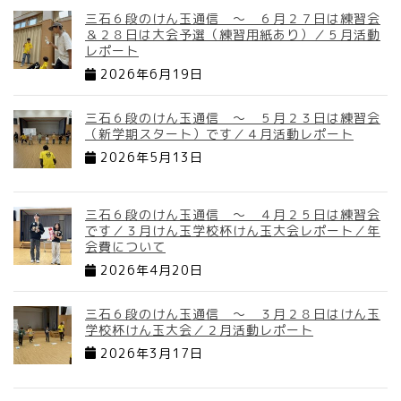
三石６段のけん玉通信 ～ ６月２７日は練習会
＆２８日は大会予選（練習用紙あり）／５月活動
レポート
2026年6月19日
三石６段のけん玉通信 ～ ５月２３日は練習会
（新学期スタート）です／４月活動レポート
2026年5月13日
三石６段のけん玉通信 ～ ４月２５日は練習会
です／３月けん玉学校杯けん玉大会レポート／年
会費について
2026年4月20日
三石６段のけん玉通信 ～ ３月２８日はけん玉
学校杯けん玉大会／２月活動レポート
2026年3月17日