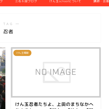
ブ
三石６段ブログ
けん玉schoolについて
講師・出
 TAG ―
忍者
けん玉情報
けん玉忍者たちよ、上田のまちなかへ