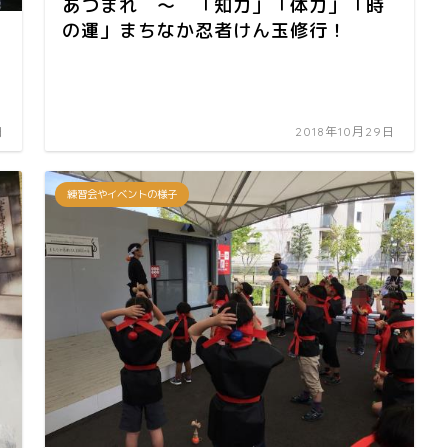
あつまれ ～ 「知力」「体力」「時
の運」まちなか忍者けん玉修行！
日
2018年10月29日
練習会やイベントの様子