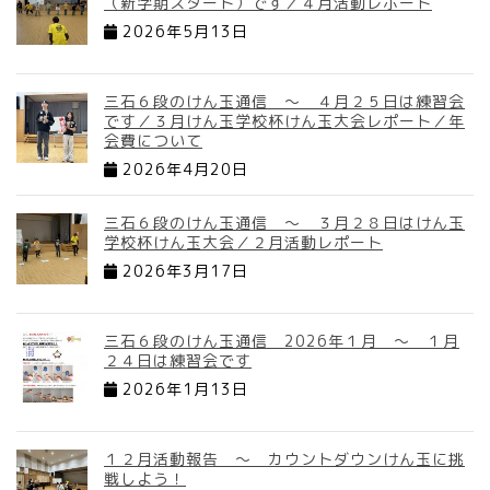
（新学期スタート）です／４月活動レポート
2026年5月13日
三石６段のけん玉通信 ～ ４月２５日は練習会
です／３月けん玉学校杯けん玉大会レポート／年
会費について
2026年4月20日
三石６段のけん玉通信 ～ ３月２８日はけん玉
学校杯けん玉大会／２月活動レポート
2026年3月17日
三石６段のけん玉通信 2026年１月 ～ １月
２４日は練習会です
2026年1月13日
１２月活動報告 ～ カウントダウンけん玉に挑
戦しよう！