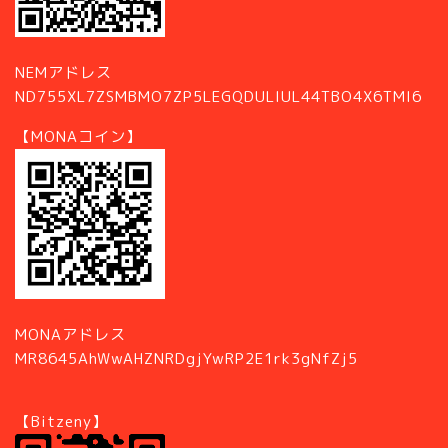
NEMアドレス
ND755XL7ZSMBMO7ZP5LEGQDULIUL44TBO4X6TMI6
【MONAコイン】
MONAアドレス
MR8645AhWwAHZNRDgjYwRP2E1rk3gNfZj5
【Bitzeny】