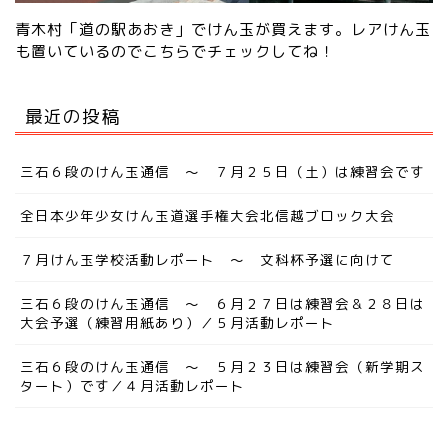
青木村「道の駅あおき」でけん玉が買えます。レアけん玉
も置いているので
こちらでチェック
してね！
最近の投稿
三石６段のけん玉通信 ～ ７月２５日（土）は練習会です
全日本少年少女けん玉道選手権大会北信越ブロック大会
７月けん玉学校活動レポート ～ 文科杯予選に向けて
三石６段のけん玉通信 ～ ６月２７日は練習会＆２８日は
大会予選（練習用紙あり）／５月活動レポート
三石６段のけん玉通信 ～ ５月２３日は練習会（新学期ス
タート）です／４月活動レポート