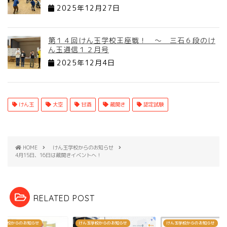
2025年12月27日
第１４回けん玉学校王座戦！ ～ 三石６段のけ
ん玉通信１２月号
2025年12月4日
けん玉
大空
甘酒
蔵開き
認定試験
HOME
けん玉学校からのお知らせ
4月15日、16日は蔵開きイベントへ！
RELATED POST
玉学校からのお知らせ
けん玉学校からのお知らせ
けん玉学校からのお知らせ