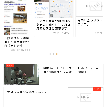
お問い合わせフォー
【７月の練習会場と日程
ついて。
変更のお知らせ】７月は
城南公民館に変更です
2021年6月15日
2017年3
三石６段のけん玉通信
０月号】１０月練習会
２３日（土）です
2021年10月18日
超絶 凄（すご）ワザ！「ロボットVS.人
間 究極のけん玉対決」（後編）
チロルの森でけん玉します。