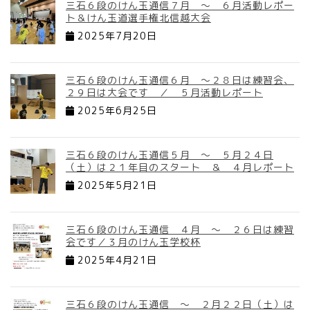
三石６段のけん玉通信７月 ～ ６月活動レポー
ト＆けん玉道選手権北信越大会
2025年7月20日
三石６段のけん玉通信６月 ～２８日は練習会、
２９日は大会です ／ ５月活動レポート
2025年6月25日
三石６段のけん玉通信５月 ～ ５月２４日
（土）は２１年目のスタート ＆ ４月レポート
2025年5月21日
三石６段のけん玉通信 ４月 ～ ２６日は練習
会です／３月のけん玉学校杯
2025年4月21日
三石６段のけん玉通信 ～ ２月２２日（土）は