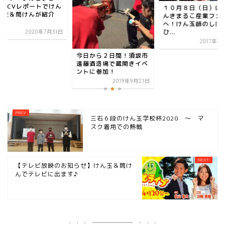
】UCVレポートでけん
１０月８日（日）は
学校＆筒けんが紹介
んきまるこ産業フェ
.
へ！けん玉師のしげ
ひ...
2020年7月31日
2017年1
今日から２日間！須坂市
遠藤酒造場で蔵開きイベ
ントに参加！
2019年9月21日
三石６段のけん玉学校杯2020 ～ マ
スク着用での熱戦
【テレビ放映のお知らせ】けん玉＆筒け
んでテレビに出ます♪