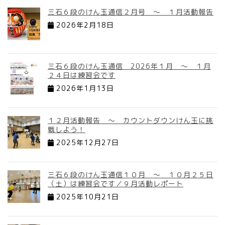
三石６段のけん玉通信２月号 ～ １月活動報告
2026年2月18日
三石６段のけん玉通信 2026年１月 ～ １月
２４日は練習会です
2026年1月13日
１２月活動報告 ～ カウントダウンけん玉に挑
戦しよう！
2025年12月27日
三石６段のけん玉通信１０月 ～ １０月２５日
（土）は練習会です／９月活動レポート
2025年10月21日