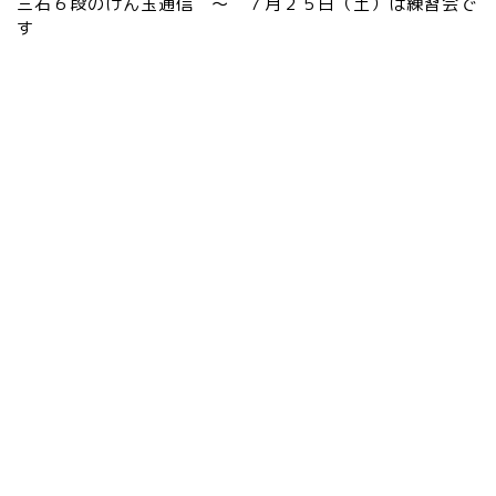
三石６段のけん玉通信 ～ ７月２５日（土）は練習会で
す