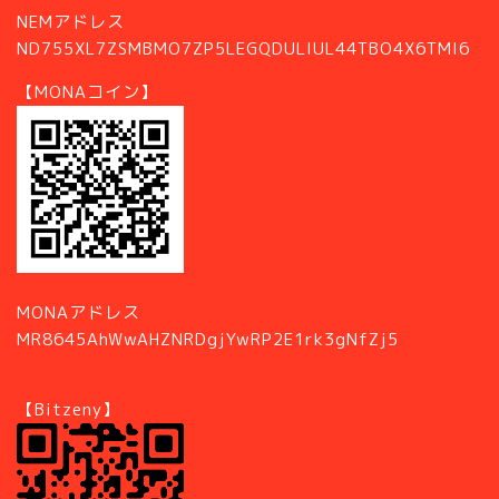
NEMアドレス
ND755XL7ZSMBMO7ZP5LEGQDULIUL44TBO4X6TMI6
【MONAコイン】
MONAアドレス
MR8645AhWwAHZNRDgjYwRP2E1rk3gNfZj5
【Bitzeny】