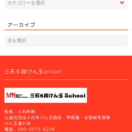
アーカイブ
三石６段けん玉school
校長：三石利明
公益社団法人日本けん玉協会 甲信越・北陸総支部長
けん玉道６段
電話：090-9013-6208