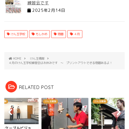
練習会です
2025年2月14日
けん玉学校
もしかめ
宿題
４月
HOME
けん玉情報
４月のけん玉学校練習会はお休みです ～ プリントアウトできる宿題あるよ！
RELATED POST
玉情報
けん玉情報
けん玉情報
上田ケーブルビジョ