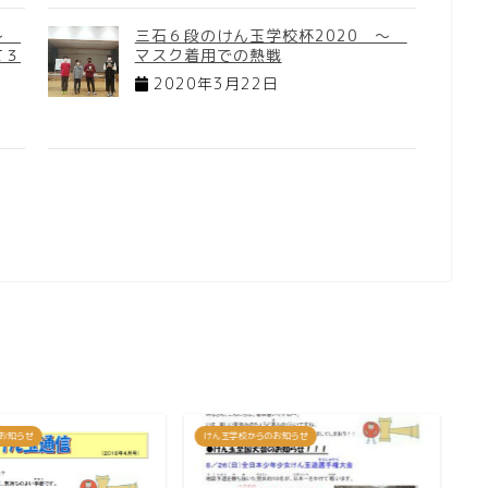
】～
三石６段のけん玉学校杯2020 ～
て３
マスク着用での熱戦
2020年3月22日
お知らせ
けん玉学校からのお知らせ
け