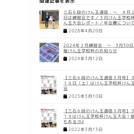
関連記事を表示
三石６段のけん玉通信 ～ ４月
日は練習会です／３月けん玉学校
ん玉大会レポート／年会費につい
2026年4月20日
2024年２月練習会 ～ 3月30
催けん玉学校杯のお知らせ
2024年3月12日
【三石６段のけん玉通信３月号】
１８日（土）はけん玉学校杯けん
会
2023年3月10日
【三石６段のけん玉通信３月号】
１９はけん玉学校杯けん玉大会！
もあるヨ♪
2022年3月13日