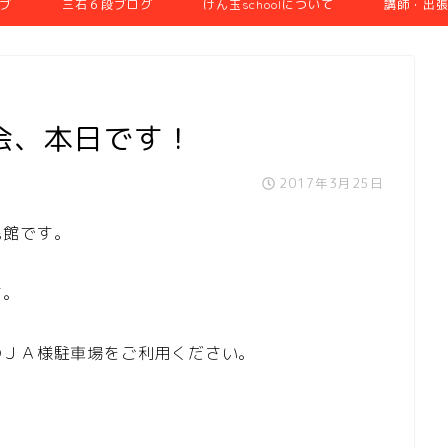
ブ
三石６段ブログ
けん玉schoolについて
講師・出
会、本日です！
2017年3月25日
民館です。
す。
のＪＡ様駐車場をご利用ください。