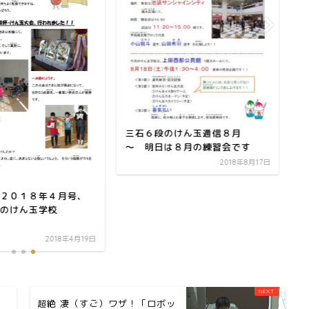
三
月
大
三石６段のけん玉通信８月
～ 明日は８月の練習会です
2018年8月17日
２０１８年４月号、
のけん玉学校
2018年4月19日
超絶 凄（すご）ワザ！「ロボッ