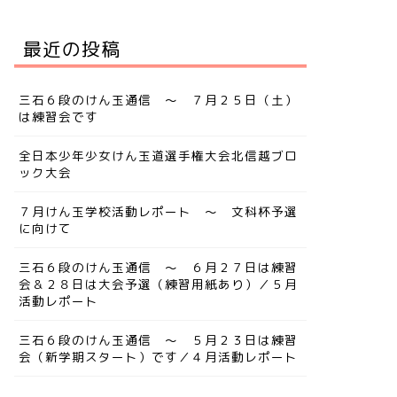
最近の投稿
石６段のけん玉通信 ～ ３
２８日はけん玉学校杯けん玉
三石６段のけん玉通信 ～ ７月２５日（土）
会／２月活動レポート
は練習会です
2026年3月17日
全日本少年少女けん玉道選手権大会北信越ブロ
ック大会
７月けん玉学校活動レポート ～ 文科杯予選
に向けて
けん玉通信２０１８年４月号、
三石６段のけん玉通信 ～ ６月２７日は練習
そして４月のけん玉学校
会＆２８日は大会予選（練習用紙あり）／５月
は・・・。
活動レポート
2018年4月19
三石６段のけん玉通信 ～ ５月２３日は練習
会（新学期スタート）です／４月活動レポート