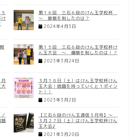
２５
第１６回 三石６段のけん玉学校杯
杯け
～ 接戦を制したのは？
て
2024年4月3日
日開
第１５回 三石６段のけん玉学校杯け
ん玉大会 ～ 優勝を制したのは！？
2023年3月24日
３月
３月１８日（土）はけん玉学校杯けん
玉大
玉大会！宿題を持っていくと１ポイン
ト！！
2023年3月2日
３／
【三石６段のけん玉通信３月号】～
宿題
３月２７日（土）はけん玉学校杯けん
玉大会♪
2021年3月20日