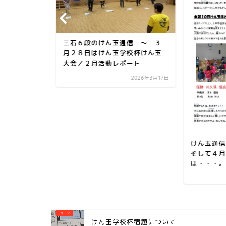
三石６段のけん玉通信 ～ ３
月２８日はけん玉学校杯けん玉
大会／２月活動レポート
2026年3月17日
通信８月
習会です
2018年8月17日
けん玉通信
そして４月
は・・・。
けん玉学校杯宿題について