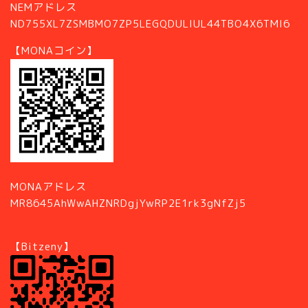
NEMアドレス
ND755XL7ZSMBMO7ZP5LEGQDULIUL44TBO4X6TMI6
【MONAコイン】
MONAアドレス
MR8645AhWwAHZNRDgjYwRP2E1rk3gNfZj5
【Bitzeny】