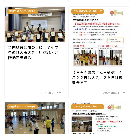
練習会やイベントの様子
けん玉学校からのお知らせ
全国切符は誰の手に！？小学
生のけん玉大会 甲信越・北
陸地区予選会
【三石６段のけん玉通信】６
月２２日は大会、２９日は練
習会です
2024年7月3日
2024年6月14日
練習会やイベントの様子
けん玉学校からのお知らせ