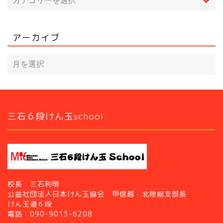
アーカイブ
三石６段けん玉school
校長：三石利明
公益社団法人日本けん玉協会 甲信越・北陸総支部長
けん玉道６段
電話：090-9013-6208