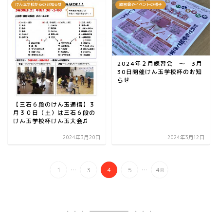
けん玉学校からのお知らせ
練習会やイベントの様子
2024年２月練習会 ～ 3月
30日開催けん玉学校杯のお知
らせ
【三石６段のけん玉通信】３
月３０日（土）は三石６段の
けん玉学校杯けん玉大会♫
2024年3月20日
2024年3月12日
...
...
1
3
4
5
48