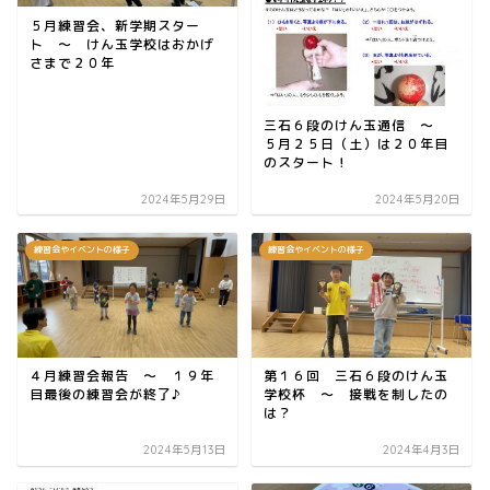
５月練習会、新学期スター
ト ～ けん玉学校はおかげ
さまで２０年
三石６段のけん玉通信 ～
５月２５日（土）は２０年目
のスタート！
2024年5月29日
2024年5月20日
練習会やイベントの様子
練習会やイベントの様子
４月練習会報告 ～ １９年
第１６回 三石６段のけん玉
目最後の練習会が終了♪
学校杯 ～ 接戦を制したの
は？
2024年5月13日
2024年4月3日