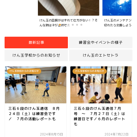
ずれて仕方がない！？そ
けん玉のメンテナンスしていますか？糸が
..
切れたら交換しよう...
最新記事
練習会やイベントの様子
けん玉学校からのお知らせ
けん玉のエトセトラ
けん玉学校からのお知らせ
けん玉学校からのお知らせ
三石６段のけん玉通信 ８月
三石６段のけん玉通信７月
２４日（土）は練習会です
号 ～ ７月２７日（土）は
／ ７月の活動レポートも
練習日です／６月のレポート
も
2024年8月15日
2024年7月22日